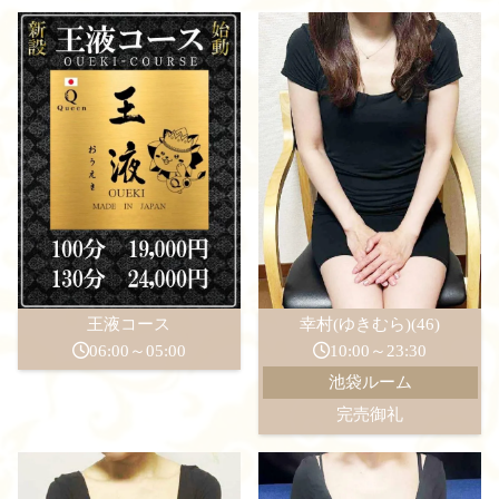
王液コース
幸村(ゆきむら)(46)
06:00～05:00
10:00～23:30
池袋ルーム
完売御礼