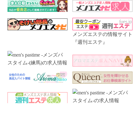
メンズエステの情報サイト
『週刊エステ』
電話予約
WEB予約
LINE予約