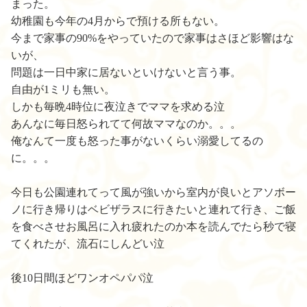
まった。
幼稚園も今年の4月からで預ける所もない。
今まで家事の90%をやっていたので家事はさほど影響はな
いが、
問題は一日中家に居ないといけないと言う事。
自由が1ミリも無い。
しかも毎晩4時位に夜泣きでママを求める泣
あんなに毎日怒られてて何故ママなのか。。。
俺なんて一度も怒った事がないくらい溺愛してるの
に。。。
今日も公園連れてって風が強いから室内が良いとアソボー
ノに行き帰りはベビザラスに行きたいと連れて行き、ご飯
を食べさせお風呂に入れ疲れたのか本を読んでたら秒で寝
てくれたが、流石にしんどい泣
後10日間ほどワンオペパパ泣