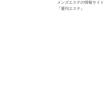
メンズエステの情報サイト
『週刊エステ』
電話予約
WEB予約
LINE予約