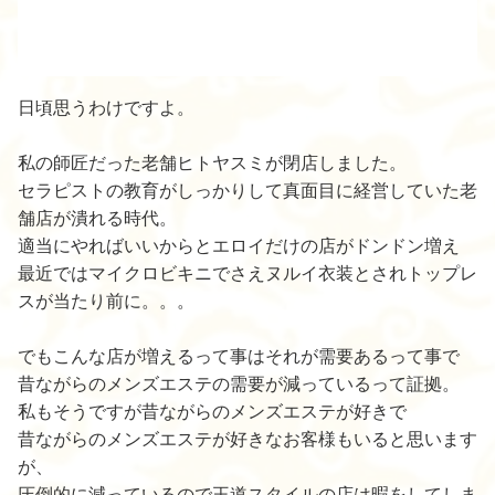
日頃思うわけですよ。
私の師匠だった老舗ヒトヤスミが閉店しました。
セラピストの教育がしっかりして真面目に経営していた老
舗店が潰れる時代。
適当にやればいいからとエロイだけの店がドンドン増え
最近ではマイクロビキニでさえヌルイ衣装とされトップレ
スが当たり前に。。。
でもこんな店が増えるって事はそれが需要あるって事で
昔ながらのメンズエステの需要が減っているって証拠。
私もそうですが昔ながらのメンズエステが好きで
昔ながらのメンズエステが好きなお客様もいると思います
が、
圧倒的に減っているので王道スタイルの店は暇をしてしま