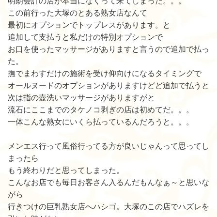
明朗会計の店が本当になくって来てしまった。。。
この前行った大塚のとある熟女店なんて
最初にオプションでトップレスがあります。と
追加して支払うと私だけの特別オプションで
お口を使ったマッサージがありますと言うので追加で払っ
た。
撫でまわすだけの施術を受け仰向けになるタイミングで
オールヌードのオプションがありますけどど追加で払うと
次は指の壺洗いマッサージがありますがと
流石にここまでのタケノコ剥ぎの店は初めてだ。。。
一体こんな熟女にいくら払っているんだろうと。。。
メンエス行って風俗行ってる方が良いじゃんって思ってし
まったら
もう終わりだと思ってしまった。
こんなお店でも毎日お客さん入るんだもんなぁ～と思いな
がら
行きつけの巨乳熟女店へハシゴ。大塚のこの店でハズレを